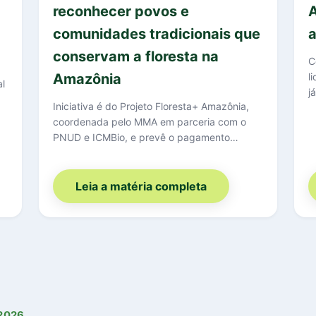
reconhecer povos e
A
comunidades tradicionais que
a
conservam a floresta na
C
Amazônia
l
al
j
Iniciativa é do Projeto Floresta+ Amazônia,
coordenada pelo MMA em parceria com o
PNUD e ICMBio, e prevê o pagamento…
Leia a matéria completa
2026