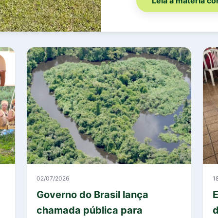
Leia a matéria c
02/07/2026
1
Governo do Brasil lança
E
chamada pública para
d