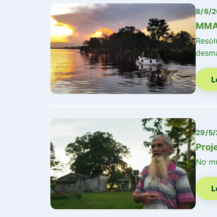
8/6/
MMA 
Resol
desm
L
29/5
Proj
No mu
L