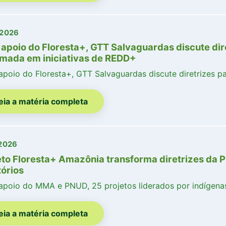
/2026
apoio do Floresta+, GTT Salvaguardas discute diret
rmada em iniciativas de REDD+
poio do Floresta+, GTT Salvaguardas discute diretrizes pa
eia a matéria completa
2026
eto Floresta+ Amazônia transforma diretrizes da 
tórios
poio do MMA e PNUD, 25 projetos liderados por indígena
eia a matéria completa