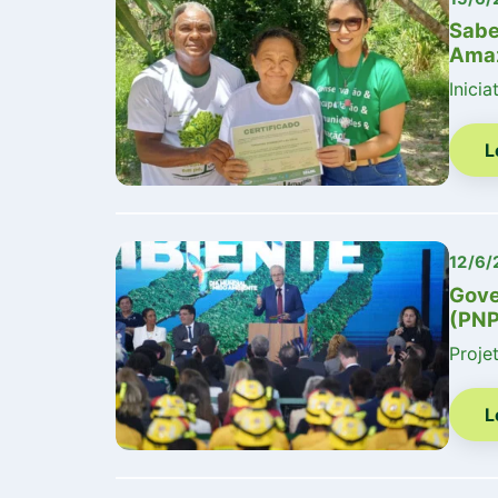
Sabe
Amaz
Inici
L
12/6/
Gove
(PN
Proje
L