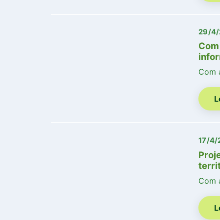
29/4
Com 
info
Com a
L
17/4/
Proj
terri
Com a
L