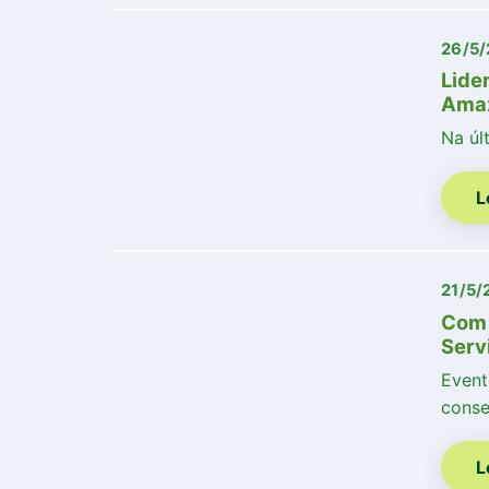
26/5
Lide
Amaz
Na úl
L
21/5/
Com 
Serv
Event
cons
L