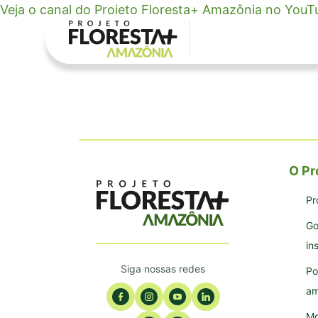
Vídeos
Veja o canal do Projeto Floresta+ Amazônia no YouT
Projeto
▼
Eventos
Contato
▼
O Pr
Pr
Go
in
Siga nossas redes
Po
am
Mo