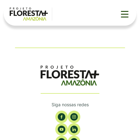
Documentos
do
Projeto
▼
Projeto
Eventos
Contato
▼
Siga nossas redes